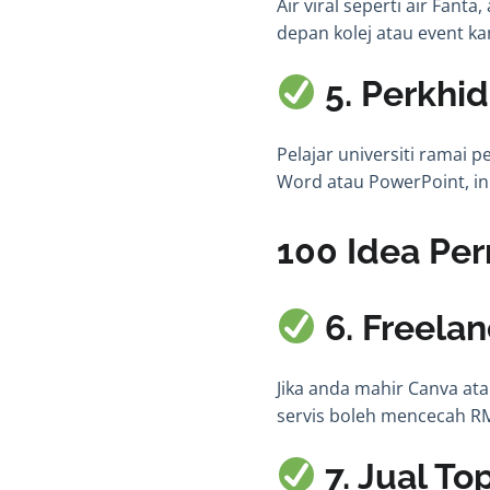
Air viral seperti air Fant
depan kolej atau event k
5. Perkhi
Pelajar universiti ramai p
Word atau PowerPoint, in
100 Idea Per
6. Freela
Jika anda mahir Canva ata
servis boleh mencecah R
7. Jual To