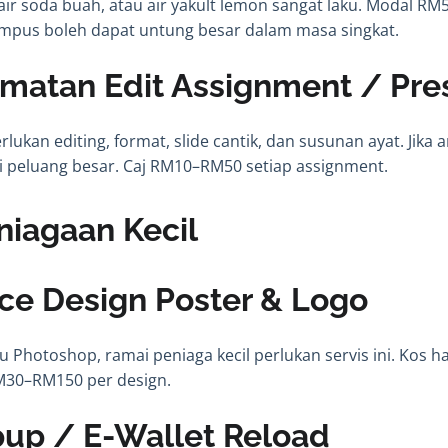
a, air soda buah, atau air yakult lemon sangat laku. Modal R
ampus boleh dapat untung besar dalam masa singkat.
dmatan Edit Assignment / Pre
erlukan editing, format, slide cantik, dan susunan ayat. Jika
i peluang besar. Caj RM10–RM50 setiap assignment.
niagaan Kecil
nce Design Poster & Logo
u Photoshop, ramai peniaga kecil perlukan servis ini. Kos h
M30–RM150 per design.
pup / E-Wallet Reload