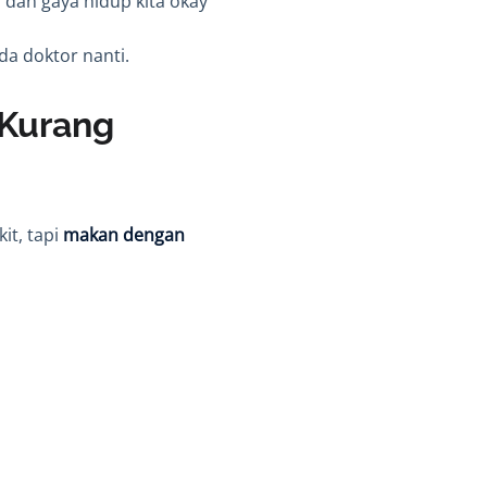
 dan gaya hidup kita okay
da doktor nanti.
 Kurang
it, tapi
makan dengan