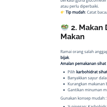
berkala (guna glucometer
atau perlu diperbaiki.
Tip mudah
: Catat baca
2. Makan 
Makan
Ramai orang salah anggap 
bijak
.
Amalan pemakanan sihat u
Pilih
karbohidrat siha
Banyakkan sayur dala
Kurangkan makanan be
Gantikan minuman m
Gunakan konsep mudah:
¼ pinggan: Karbohidr