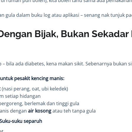
 di rumah pun boleh), kita boleh tahu sama ada pemakanan
an gula dalam buku log atau aplikasi – senang nak tunjuk pa
Dengan Bijak, Bukan Sekadar
– bila ada diabetes, kena makan sikit. Sebenarnya bukan sik
ntuk pesakit kencing manis:
t
(nasi perang, oat, ubi keledek)
m setiap hidangan
rgoreng, berlemak dan tinggi gula
anis dengan
air kosong
atau teh tanpa gula
Suku-suku separuh
at