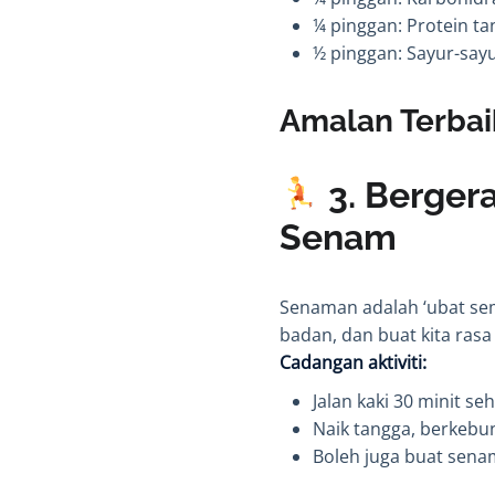
¼ pinggan: Protein t
½ pinggan: Sayur-say
Amalan Terbai
3. Berger
Senam
Senaman adalah ‘ubat semu
badan, dan buat kita rasa 
Cadangan aktiviti:
Jalan kaki 30 minit se
Naik tangga, berkebu
Boleh juga buat sena