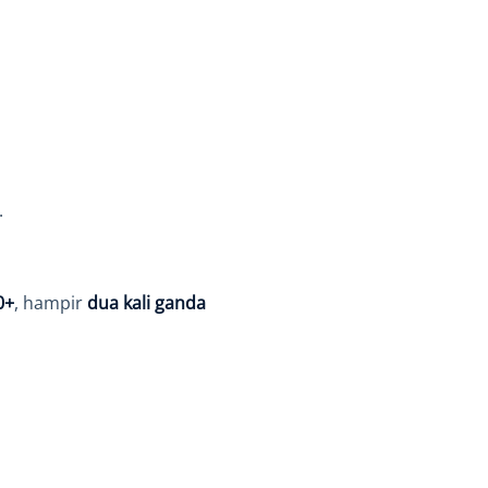
.
0+
, hampir
dua kali ganda