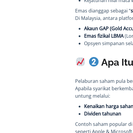
Kejatuhan nilai mata
Emas dianggap sebagai “
s
Di Malaysia, antara platf
Akaun GAP (Gold Acc
Emas fizikal LBMA
(Lon
Opsyen simpanan sel
Apa It
Pelaburan saham pula b
Apabila syarikat berkem
untung melalui:
Kenaikan harga saham 
Dividen tahunan
Contoh saham popular di 
seperti Apple & Microsoft