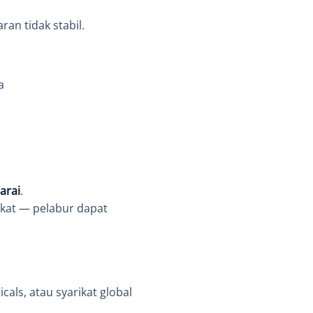
ran tidak stabil.
a
arai
.
kat — pelabur dapat
als, atau syarikat global