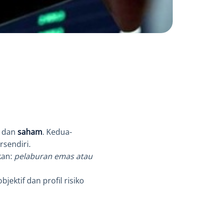
dan
saham
. Kedua-
sendiri.
kan:
pelaburan emas atau
ektif dan profil risiko