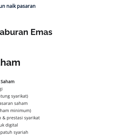
un naik pasaran
elaburan Emas
aham
 Saham
gi
tung syarikat)
 pasaran saham
saham minimum)
 & prestasi syarikat
k digital
 patuh syariah