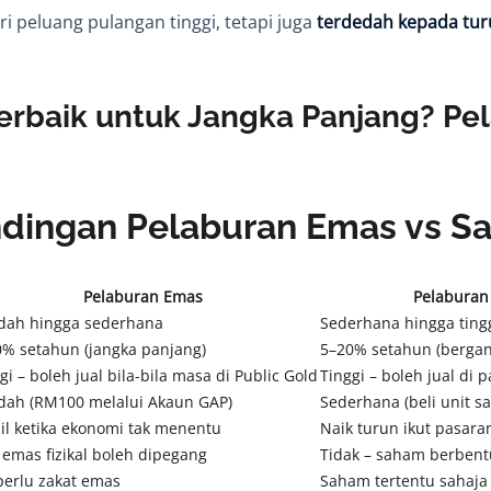
peluang pulangan tinggi, tetapi juga
terdedah kepada tur
Terbaik untuk Jangka Panjang? P
dingan Pelaburan Emas vs S
Pelaburan Emas
Pelaburan
dah hingga sederhana
Sederhana hingga ting
% setahun (jangka panjang)
5–20% setahun (bergan
gi – boleh jual bila-bila masa di Public Gold
Tinggi – boleh jual di
dah (RM100 melalui Akaun GAP)
Sederhana (beli unit 
il ketika ekonomi tak menentu
Naik turun ikut pasaran
 emas fizikal boleh dipegang
Tidak – saham berbentu
perlu zakat emas
Saham tertentu sahaja