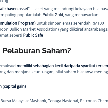
 wang
afe haven asset
” — aset yang melindungi kekayaan bila pasa
orm paling popular ialah
Public Gold
, yang menawarkan:
umulation Program)
untuk simpan emas serendah RM100
don Bullion Market Association) yang diiktiraf antarabangs
amat seperti
Public Safe
u Pelaburan Saham?
ermaksud
memiliki sebahagian kecil daripada syarikat tersen
bang dan menjana keuntungan, nilai saham biasanya mening
(capital gain)
Bursa Malaysia: Maybank, Tenaga Nasional, Petronas Chemic
.