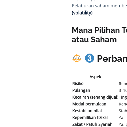
Pelaburan saham memberi 
(volatility)
.
Mana Pilihan 
atau Saham
Perban
Aspek
Risiko
Ren
Pulangan
3–10
Kecairan (senang dijual)
Ting
Modal permulaan
Ren
Kestabilan nilai
Stab
Kepemilikan fizikal
Ya –
Zakat / Patuh Syariah
Ya, 