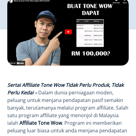
Sertai Affiliate Tone Wow Tidak Perlu Produk, Tidak
Perlu Kedai –
Dalam dunia perniagaan moden,
peluang untuk menjana pendapatan pasif semakin
banyak, terutamanya melalui program affiliate. Salah
satu program affiliate yang menonjol di Malaysia
ialah
Affiliate Tone Wow
. Program ini memberikan
peluang luar biasa untuk anda menjana pendapatan