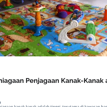
niagaan Penjagaan Kanak-Kanak 
n
jagaan kanak-kanak adalah tinggi, terutama di kawasan 