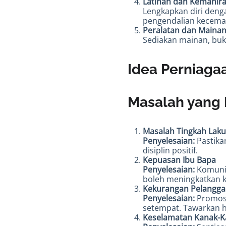
Latihan dan Kemahir
Lengkapkan diri deng
pengendalian kecema
Peralatan dan Maina
Sediakan mainan, buk
Idea Perniaga
Masalah yang 
Masalah Tingkah Lak
Penyelesaian:
Pastika
disiplin positif.
Kepuasan Ibu Bapa
Penyelesaian:
Komunik
boleh meningkatkan 
Kekurangan Pelangga
Penyelesaian:
Promosi
setempat. Tawarkan h
Keselamatan Kanak-K