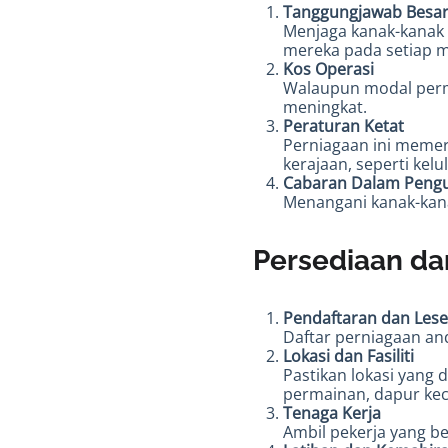
Tanggungjawab Besa
Menjaga kanak-kanak
mereka pada setiap m
Kos Operasi
Walaupun modal permu
meningkat.
Peraturan Ketat
Perniagaan ini meme
kerajaan, seperti kel
Cabaran Dalam Peng
Menangani kanak-kana
Persediaan da
Pendaftaran dan Les
Daftar perniagaan an
Lokasi dan Fasiliti
Pastikan lokasi yang d
permainan, dapur keci
Tenaga Kerja
Ambil pekerja yang b