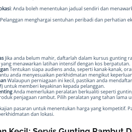
Lokasi
: Anda boleh menentukan jadual sendiri dan menawar
 Pelanggan menghargai sentuhan peribadi dan perhatian eks
as
Jika anda belum mahir, daftarlah dalam kursus gunting 
 yang menawarkan latihan intensif dengan kos berpatutan.
ggan
Tentukan siapa audiens anda, seperti kanak-kanak, or
antu anda menyesuaikan perkhidmatan mengikut keperlua
aan
Walaupun perniagaan ini kecil, pastikan anda mendafta
SM) untuk memberi keyakinan kepada pelanggan.
enting
Anda memerlukan peralatan berkualiti seperti gunting
produk penjagaan rambut. Pilih peralatan yang tahan lam
kajian pasaran untuk menentukan harga yang kompetitif. P
erkhidmatan dan lokasi.
an Kecil: Servis Gunting Rambut 