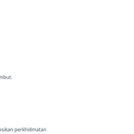
mbut.
osikan perkhidmatan