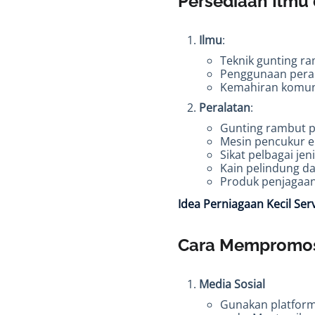
Persediaan Ilmu
Ilmu
:
Teknik gunting ra
Penggunaan peral
Kemahiran komun
Peralatan
:
Gunting rambut p
Mesin pencukur el
Sikat pelbagai jeni
Kain pelindung d
Produk penjagaan
Idea Perniagaan Kecil Se
Cara Mempromos
Media Sosial
Gunakan platform