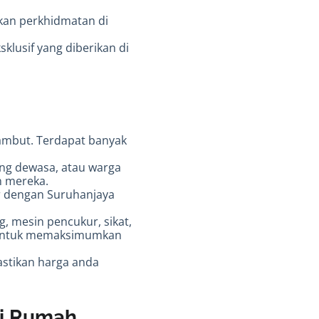
kan perkhidmatan di
klusif yang diberikan di
rambut. Terdapat banyak
ang dewasa, atau warga
n mereka.
r dengan Suruhanjaya
, mesin pencukur, sikat,
a untuk memaksimumkan
astikan harga anda
Di Rumah